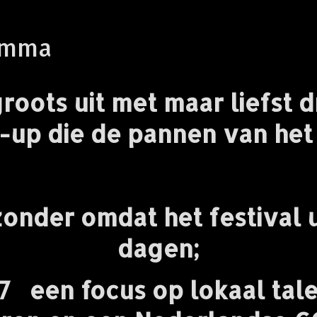
amma
roots uit met maar liefst
e-up die de pannen van het 
jzonder omdat het festival u
dagen;
7
een focus op lokaal tal