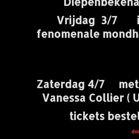
Diepenbekenar
Vrijdag 3/7
int
fenomenale mondha
,en de
Zaterdag 4/7 met o
Vanessa Collier ( 
tickets beste
don