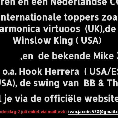
en en een Nederlandse C
ernationale toppers zoal
rmonica virtuoos (UK),d
Winslow King ( USA)
 bekende Mike Zito
.a. Hook Herrera ( USA/ES
USA), de swing van BB & Th
l je via de officiële websi
derdag 2 juli enkel via mail vvk :
ivan.jacobs530@gmail.