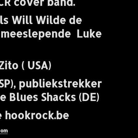
CR cover band.
s Will Wilde de
e meeslepende Luke
 ( USA)
P), publiekstrekker
e Blues Shacks (DE)
te hookrock.be
com