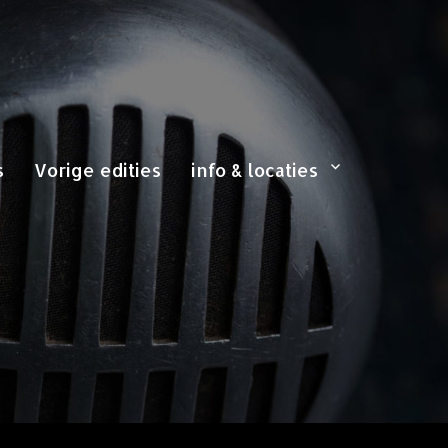
s
Vorige edities
info & locaties